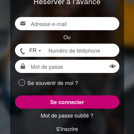
Réserver à l'avance
Adresse
Pour
e-
vous
mail
connecter,
Ou
renseigner
Numéro
FR
votre
de
adresse
téléphone
Mot
e-
de
Montrer 
mail
passe
ou
Se souvenir de moi ?
votre
numéro
Se connecter
de
téléphone
Mot de passe oublié ?
S'inscrire